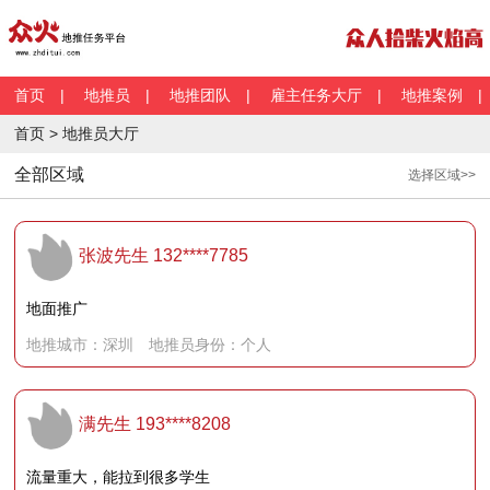
首页
|
地推员
|
地推团队
|
雇主任务大厅
|
地推案例
首页 > 地推员大厅
全部区域
选择区域>>
张波先生
132****7785
地面推广
地推城市：深圳 地推员身份：个人
满先生
193****8208
流量重大，能拉到很多学生