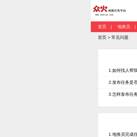
首页
|
地推员
首页 > 常见问题
1.如何找人帮
2.发布任务是
3.怎样发布任
1.地推员完成